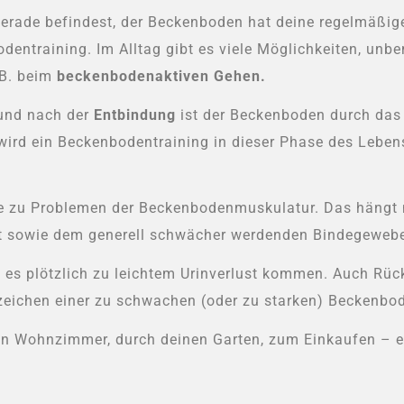
 gerade befindest, der Beckenboden hat deine regelmäßi
entraining. Im Alltag gibt es viele Möglichkeiten, unbe
 B. beim
beckenbodenaktiven Gehen.
nd nach der
Entbindung
ist der Beckenboden durch da
ird ein Beckenbodentraining in dieser Phase des Lebens
 zu Problemen der Beckenbodenmuskulatur. Das hängt 
t sowie dem generell schwächer werdenden Bindegewe
n es plötzlich zu leichtem Urinverlust kommen. Auch Rü
nzeichen einer zu schwachen (oder zu starken) Beckenbo
ein Wohnzimmer, durch deinen Garten, zum Einkaufen – e