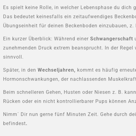
Es spielt keine Rolle, in welcher Lebensphase du dich
Das bedeutet keinesfalls ein zeitaufwendiges Beckenbod
Übungseinheit für deinen Beckenboden einzubauen, z.
Ein kurzer Überblick: Während einer
Schwangerschaft
u
zunehmenden Druck extrem beansprucht. In der Regel w
sinnvoll.
Später, in den
Wechseljahren,
kommt es häufig erneute
Hormonschwankungen, der nachlassenden Muskelkraf
Beim schnelleren Gehen, Husten oder Niesen z. B. kan
Rücken oder ein nicht kontrollierbarer Pups können A
Nimm´ Dir nun gerne fünf Minuten Zeit. Gehe durch d
befindest
.