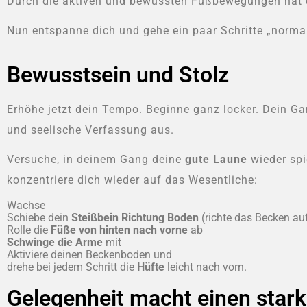
Durch die aktiven und bewussten Fußbewegungen hat
Nun entspanne dich und gehe ein paar Schritte „norma
Bewusstsein und Stolz
Erhöhe jetzt dein Tempo. Beginne ganz locker. Dein Ga
und seelische Verfassung aus.
Versuche, in deinem Gang deine
gute Laune
wieder spi
konzentriere dich wieder auf das Wesentliche:
Wachse
Schiebe dein
Steißbein Richtung Boden
(richte das Becken au
Rolle die
Füße von hinten nach vorne
ab
Schwinge die Arme
mit
Aktiviere deinen Beckenboden und
drehe bei jedem Schritt die
Hüfte
leicht nach vorn.
Gelegenheit macht einen sta