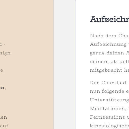
Aufzeich
Nach dem Chart
d -
Aufzeichnung 
sign
gerne deinen 
deinem aktuell
re
mitgebracht ha
Der Chartlauf i
en
,
nun folgende 
Unterstützung 
Meditationen, 
len
Fernsessions 
 auf
kinesiologisch