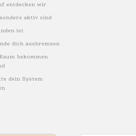
uf entdecken wir
sonders aktiv sind
nden ist
ände dich ausbremsen
r Raum bekommen
nd
tte dein System
en