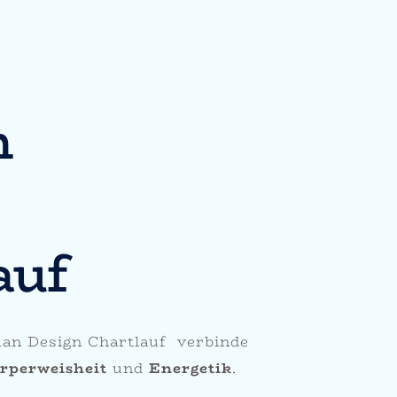
n
auf
an Design Chartlauf verbinde
rperweisheit
und
Energetik
.