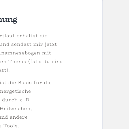
nung
lauf erhältst die
und sendest mir jetzt
Anamnesebogen mit
en Thema (falls du eins
st).
st die Basis für die
energetische
durch z. B.
Heilzeichen,
und andere
e Tools.