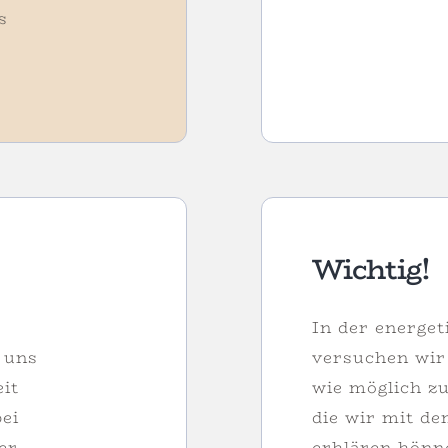
s
Wichtig!
In der energet
 uns
versuchen wir 
eit
wie möglich zu
ei
die wir mit de
er
erklären könn