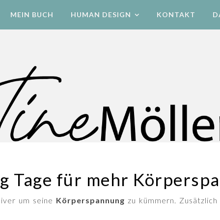
MEIN BUCH
HUMAN DESIGN
KONTAKT
D
Human Design Energetik & Bewegung
ig Tage für mehr Körpersp
nsiver um seine
Körperspannung
zu kümmern. Zusätzlich 