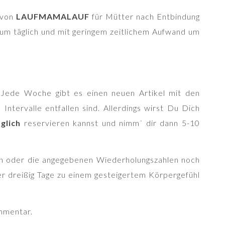
e von
LAUFMAMALAUF
für Mütter nach Entbindung
aum täglich und mit geringem zeitlichem Aufwand um
Jede Woche gibt es einen neuen Artikel mit den
ntervalle entfallen sind. Allerdings wirst Du Dich
äglich
reservieren kannst und nimm´ dir dann 5-10
ein oder die angegebenen Wiederholungszahlen noch
r dreißig Tage zu einem gesteigertem Körpergefühl
ommentar.