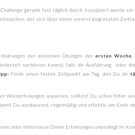
Challenge gerade fast täglich durch, konzipiert wurde si
 mitmachen, der sich über einen vorerst begrenzten Zeitr
Erklärungen der einzelnen Übungen der
ersten Woche.
derzeit nachlesen kannst, falls dir Ausführung oder die I
ipp:
Finde einen festen Zeitpunkt am Tag, den Du dir
t
 der Wiederholungen anpassen, solltest Du schon fitter s
amit Du ausdauernd, regelmäßig und effektiv am Ende de
h gerne oder hinterlasse Deine Erfahrungen unbedingt im K