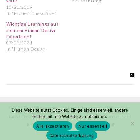
was?
In "Ernährung"
10/21/2019
In "Frauenfitness 50+"
Wichtige Learnings aus
meinem Human Design
Experiment
07/01/2024
In "Human Design"
© 2026 Tine Möller inmotion - *Links mit Sternchen sind Affiliate Links,
Diese Website nutzt Cookies. Einige sind essentiell, andere
d.h. ich erhalte eine kleine Provision, wenn du etwas über diesen Link
helfen mit, die Website zu optimieren.
kaufst. Der Preis ändert sich dadurch für dich selbstverständlich nicht!
Impressum
Datenschutz
Accessibility statement
Alle akzeptieren
Nur essentiell
Datenschutzerklärung