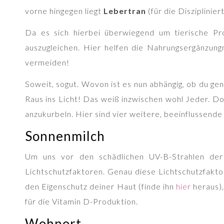
vorne hingegen liegt
Lebertran
(für die Disziplinier
Da es sich hierbei überwiegend um tierische Pr
auszugleichen. Hier helfen die Nahrungsergänzun
vermeiden!
Soweit, sogut. Wovon ist es nun abhängig, ob du g
Raus ins Licht! Das weiß inzwischen wohl Jeder. D
anzukurbeln. Hier sind vier weitere, beeinflussende
Sonnenmilch
Um uns vor den schädlichen UV-B-Strahlen de
Lichtschutzfaktoren. Genau diese Lichtschutzfaktor
den Eigenschutz deiner Haut (finde ihn
hier
heraus),
für die Vitamin D-Produktion.
Wohnort