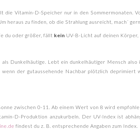
füllt die Vitamin-D-Speicher nur in den Sommermonaten. V
 Um heraus zu finden, ob die Strahlung ausreicht, mach´ ge
ie du oder größer, fällt
kein
UV-B-Licht auf deinen Körper, 
ls Dunkelhäutige. Lebt ein dunkelhäutiger Mensch also i
so, wenn der gutaussehende Nachbar plötzlich deprimiert 
Sonne zwischen 0-11. Ab einem Wert von 8 wird empfohlen
tamin-D-Produktion anzukurbeln. Der UV-Index ist abhän
ine.de
findest du z. B. entsprechende Angaben zum Index.