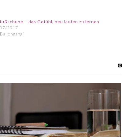
fußschuhe – das Gefühl, neu laufen zu lernen
/07/2017
"Ballengang"