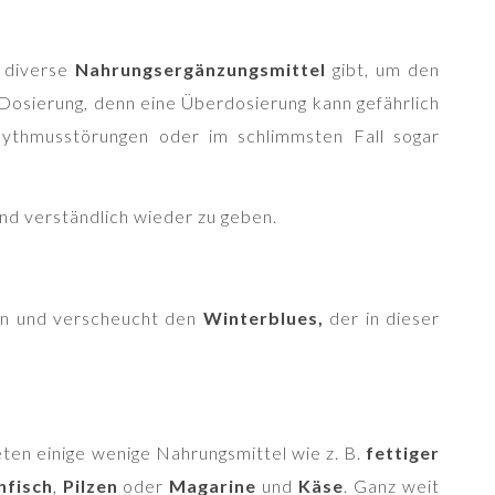
n diverse
Nahrungsergänzungsmittel
gibt, um den
 Dosierung, denn eine Überdosierung kann gefährlich
hythmusstörungen oder im schlimmsten Fall sogar
und verständlich wieder zu geben.
en und verscheucht den
Winterblues,
der
in dieser
ten einige wenige Nahrungsmittel wie z. B.
fettiger
nfisch
,
Pilzen
oder
Magarine
und
Käse
. Ganz weit