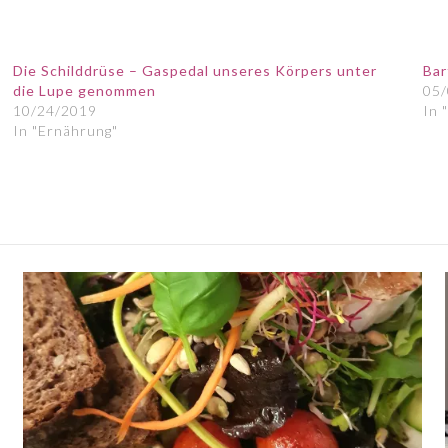
Die Schilddrüse – Gaspedal unseres Körpers unter
Bar
die Lupe genommen
05
10/24/2019
In 
In "Ernährung"