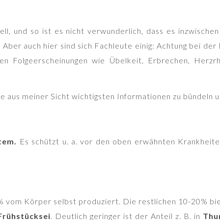
ell, und so ist es nicht verwunderlich, dass es inzwische
ber auch hier sind sich Fachleute einig: Achtung bei der
en Folgeerscheinungen wie Übelkeit, Erbrechen, Herzr
ie aus meiner Sicht wichtigsten Informationen zu bündeln 
tem.
Es schützt u. a. vor den oben erwähnten Krankheit
 vom Körper selbst produziert. Die restlichen 10-20% bie
Frühstücksei
. Deutlich geringer ist der Anteil z. B. in
Thu