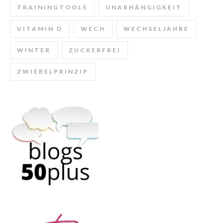
TRAININGTOOLS
UNABHÄNGIGKEIT
VITAMIN D
WECH
WECHSELJAHRE
WINTER
ZUCKERFREI
ZWIEBELPRINZIP