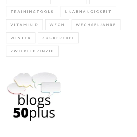
TRAININGTOOLS
UNABHÄNGIGKEIT
VITAMIN D
WECH
WECHSELJAHRE
WINTER
ZUCKERFREI
ZWIEBELPRINZIP