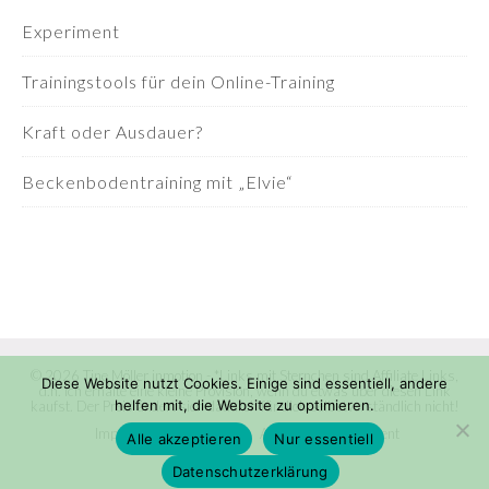
Experiment
Trainingstools für dein Online-Training
Kraft oder Ausdauer?
Beckenbodentraining mit „Elvie“
© 2026 Tine Möller inmotion - *Links mit Sternchen sind Affiliate Links,
Diese Website nutzt Cookies. Einige sind essentiell, andere
d.h. ich erhalte eine kleine Provision, wenn du etwas über diesen Link
helfen mit, die Website zu optimieren.
kaufst. Der Preis ändert sich dadurch für dich selbstverständlich nicht!
Impressum
Datenschutz
Accessibility statement
Alle akzeptieren
Nur essentiell
Datenschutzerklärung