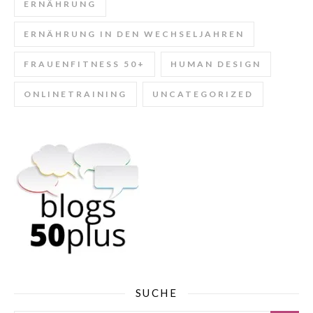
ERNÄHRUNG
ERNÄHRUNG IN DEN WECHSELJAHREN
FRAUENFITNESS 50+
HUMAN DESIGN
ONLINETRAINING
UNCATEGORIZED
SUCHE