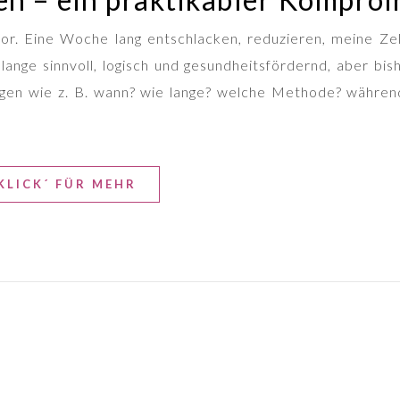
r. Eine Woche lang entschlacken, reduzieren, meine Zel
ange sinnvoll, logisch und gesundheitsfördernd, aber bish
ragen wie z. B. wann? wie lange? welche Methode? währen
KLICK´ FÜR MEHR