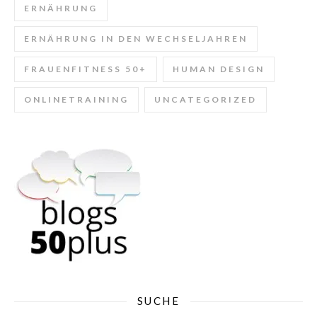
ERNÄHRUNG
ERNÄHRUNG IN DEN WECHSELJAHREN
FRAUENFITNESS 50+
HUMAN DESIGN
ONLINETRAINING
UNCATEGORIZED
SUCHE